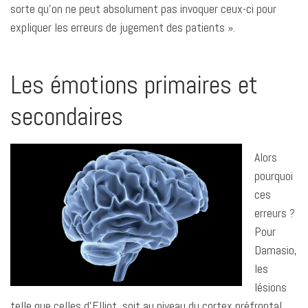
sorte qu’on ne peut absolument pas invoquer ceux-ci pour
expliquer les erreurs de jugement des patients ».
Les émotions primaires et
secondaires
Alors
pourquoi
ces
erreurs ?
Pour
Damasio,
les
lésions
telle que celles d’Elliot, soit au niveau du cortex préfrontal,