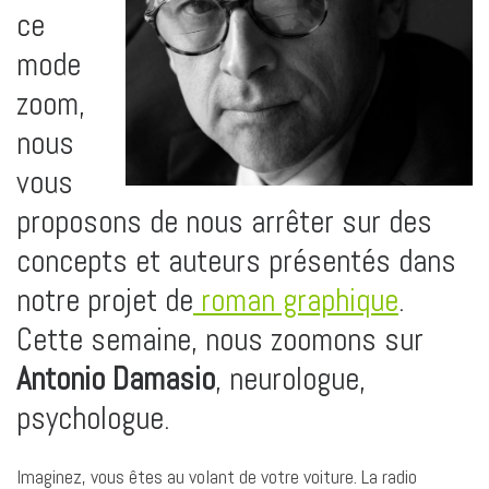
b
e
s
l
L
a
ce
o
d
A
i
g
mode
o
I
p
n
e
k
n
p
k
r
zoom,
nous
vous
proposons de nous arrêter sur des
concepts et auteurs présentés dans
notre projet de
roman graphique
.
Cette semaine, nous zoomons sur
Antonio Damasio
, neurologue,
psychologue.
Imaginez, vous êtes au volant de votre voiture. La radio