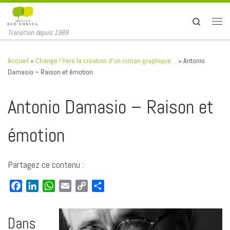
Passer au contenu
Search
Men
Transition depuis 1989
Accueil
»
Change ! Vers la création d’un roman graphique…
»
Antonio
Damasio – Raison et émotion
Antonio Damasio – Raison et
émotion
Partagez ce contenu :
F
L
W
E
C
P
a
i
h
m
o
a
c
n
a
a
p
r
Dans
e
k
t
i
y
t