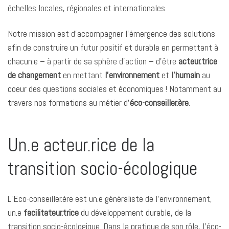
k
n
p
k
r
échelles locales, régionales et internationales.
Notre mission est d’accompagner l’émergence des solutions
afin de construire un futur positif et durable en permettant à
chacun.e – à partir de sa sphère d’action – d’être
acteur.trice
de changement
en mettant
l’environnement
et
l’humain
au
coeur des questions sociales et économiques ! Notamment au
travers nos formations au métier d’
éco-conseiller.ère
.
Un.e acteur.rice de la
transition socio-écologique
L’Eco-conseiller.ère est un.e généraliste de l’environnement,
un.e
facilitateur.trice
du développement durable, de la
transition socio-écologique. Dans la pratique de son rôle, l’éco-