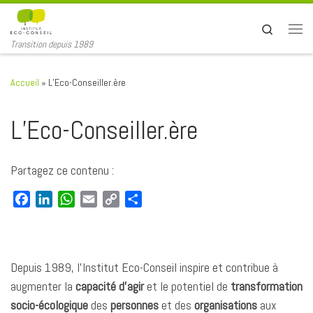
Passer au contenu
Search
Men
Transition depuis 1989
Accueil
»
L’Eco-Conseiller.ère
L’Eco-Conseiller.ère
Partagez ce contenu :
F
L
W
E
C
P
a
i
h
m
o
a
c
n
a
a
p
r
e
k
t
i
y
t
b
e
s
l
L
a
Depuis 1989, l’Institut Eco-Conseil inspire et contribue à
o
d
A
i
g
augmenter la
capacité d’agir
et le potentiel de
transformation
o
I
p
n
e
socio-écologique
des
personnes
et des
organisations
aux