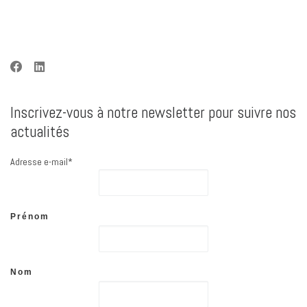
k
n
p
k
r
Inscrivez-vous à notre newsletter pour suivre nos
actualités
Adresse e-mail*
Prénom
Nom