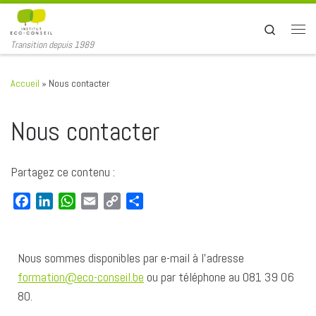
Passer au contenu
Search
Transition depuis 1989
Accueil
»
Nous contacter
Nous contacter
Partagez ce contenu :
F
L
W
E
C
P
a
i
h
m
o
a
c
n
a
a
p
r
e
k
t
i
y
t
Nous sommes disponibles par e-mail à l’adresse
b
e
s
l
L
a
formation@eco-conseil.be
ou par téléphone au 081 39 06
o
d
A
i
g
80.
o
I
p
n
e