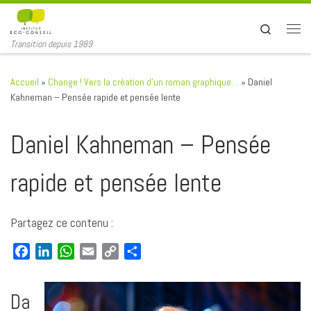
Passer au contenu
Search
Men
Transition depuis 1989
Accueil
»
Change ! Vers la création d’un roman graphique…
»
Daniel
Kahneman – Pensée rapide et pensée lente
Daniel Kahneman – Pensée
rapide et pensée lente
Partagez ce contenu :
F
L
W
E
C
P
a
i
h
m
o
a
c
n
a
a
p
r
Da
e
k
t
i
y
t