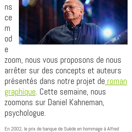
b
e
s
l
L
a
ns
o
d
A
i
g
ce
o
I
p
n
e
k
n
p
k
r
m
od
e
zoom, nous vous proposons de nous
arrêter sur des concepts et auteurs
présentés dans notre projet de
roman
graphique
. Cette semaine, nous
zoomons sur Daniel Kahneman,
psychologue.
En 2002, le prix de banque de Suède en hommage à Alfred