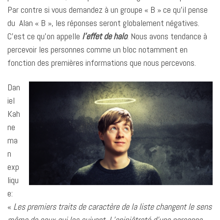
Par contre si vous demandez à un groupe « B » ce qu’il pense
du Alan « B », les réponses seront globalement négatives.
C’est ce qu’on appelle
l’effet de halo
. Nous avons tendance à
percevoir les personnes comme un bloc notamment en
fonction des premières informations que nous percevons.
Dan
iel
Kah
ne
ma
n
exp
liqu
e:
«
Les premiers traits de caractère de la liste changent le sens
même de ceux qui les suivent. L’opiniâtreté d’une personne