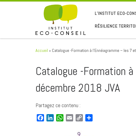
Passer au contenu
L’INSTITUT ECO-CON
RÉSILIENCE TERRITO
Accueil
»
Catalogue -Formation à l’Ennéagramme – les 7 e
Catalogue -Formation à
décembre 2018 JVA
Partagez ce contenu :
F
L
W
E
C
P
a
i
h
m
o
a
c
n
a
a
p
r