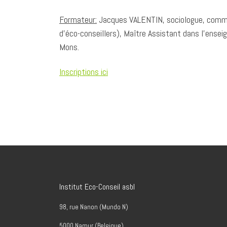
Formateur:
Jacques VALENTIN, sociologue, commu
d’éco-conseillers), Maître Assistant dans l’ense
Mons.
Inscriptions ici
Institut Eco-Conseil asbl
98, rue Nanon (Mundo N)
5000 Namur (Belgique)