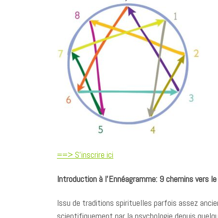
e
k
t
i
y
t
b
e
s
l
L
a
o
d
A
i
g
o
I
p
n
e
k
n
p
k
r
==> S’inscrire ici
Introduction à l’Ennéagramme: 9 chemins vers le 
Issu de traditions spirituelles parfois assez anc
scientifiquement par la psychologie depuis quelq