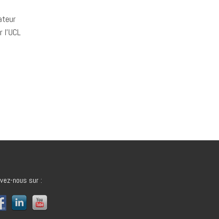
ateur
r l’UCL
vez-nous sur :