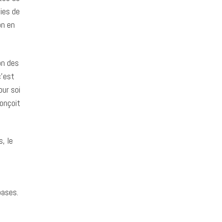
ies de
on en
on des
c’est
ur soi
conçoit
, le
bases.