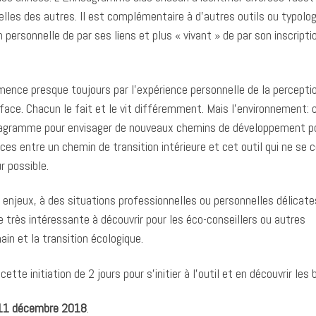
lles des autres. Il est complémentaire à d’autres outils ou typolog
on personnelle de par ses liens et plus « vivant » de par son inscripti
nce presque toujours par l’expérience personnelle de la percepti
ace. Chacun le fait et le vit différemment. Mais l’environnement: 
néagramme pour envisager de nouveaux chemins de développement po
nces entre un chemin de transition intérieure et cet outil qui ne se 
r possible.
 enjeux, à des situations professionnelles ou personnelles délicates
très intéressante à découvrir pour les éco-conseillers ou autres
n et la transition écologique.
ette initiation de 2 jours pour s’initier à l’outil et en découvrir les 
 11 décembre 2018
.