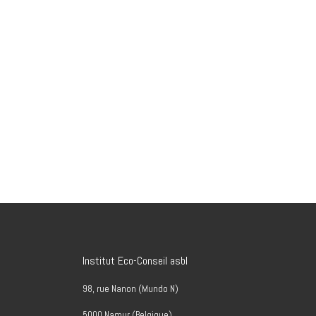
Institut Eco-Conseil asbl
98, rue Nanon (Mundo N)
5000 Namur (Belgique)