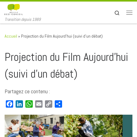
Passer au contenu
Search
Men
Transition depuis 1989
Accueil
»
Projection du Film Aujourd’hui (suivi d’un débat)
Projection du Film Aujourd’hui
(suivi d’un débat)
Partagez ce contenu :
F
L
W
E
C
P
a
i
h
m
o
a
c
n
a
a
p
r
e
k
t
i
y
t
b
e
s
l
L
a