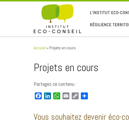
Passer au contenu
L’INSTITUT ECO-CON
RÉSILIENCE TERRITO
Accueil
»
Projets en cours
Projets en cours
Partagez ce contenu :
F
L
W
E
C
P
a
i
h
m
o
a
c
n
a
a
p
r
Vous souhaitez devenir éco-con
e
k
t
i
y
t
b
e
s
l
L
a