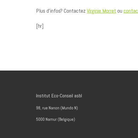
Plus d’infos? Contactez
Virginie Morret
ou
contac
[hr]
Institut Eco-Conseil asbl
98, rue Nanon (Mundo N)
5000 Namur (Belgique)