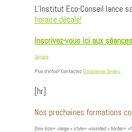
o
d
A
i
g
L’Institut Eco-Conseil lance s
o
I
p
n
e
k
n
p
k
r
horaire décalé!
Inscrivez-vous ici aux séances
Détails
Plus d’infos? Contactez
Donatienne Snyers
.
[hr]
Nos prochaines formations co
[box size= »large » style= »rounded » border= »fu