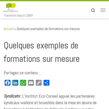
Passer au contenu
Search
Men
Transition depuis 1989
Accueil
»
Quelques exemples de formations sur mesure
Quelques exemples de
formations sur mesure
Partagez ce contenu :
F
L
W
E
C
P
a
i
h
m
o
a
c
n
a
a
p
r
Syndicats
:
L’Institut Eco-Conseil appuie les partenaires
e
k
t
i
y
t
syndicaux wallons et bruxellois dans la mise en œuvre de
b
e
s
l
L
a