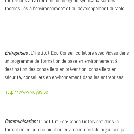
formations à l’attention de délégués syndicaux sur des
o
d
A
i
g
thèmes liés à l’environnement et au développement durable.
o
I
p
n
e
k
n
p
k
r
Entreprises
:
L’Institut Eco-Conseil collabore avec Vidyas dans
un programme de formation de base en environnement à
destination des conseillers en prévention, conseillers en
sécurité, conseillers en environnement dans les entreprises.
http://www.vidyas.be
Communication
:
L’Institut Eco-Conseil intervient dans la
formation en communication environnementale organisée par