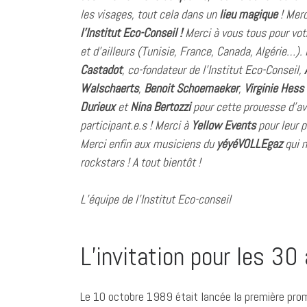
les visages, tout cela dans un
lieu magique
! Merc
l’Institut Eco-Conseil !
Merci à vous tous pour vot
et d’ailleurs (Tunisie, France, Canada, Algérie…).
Castadot
, co-fondateur de l’Institut Eco-Conseil,
Walschaerts
,
Benoit Schoemaeker
,
Virginie Hess
Durieux
et
Nina Bertozzi
pour cette prouesse d’avo
participant.e.s ! Merci à
Yellow Events
pour leur 
Merci enfin aux musiciens du
yéyéVOLLEgaz
qui n
rockstars ! A tout bientôt !
L’équipe de l’Institut Eco-conseil
L’invitation pour les 30
Le 10 octobre 1989 était lancée la première promo