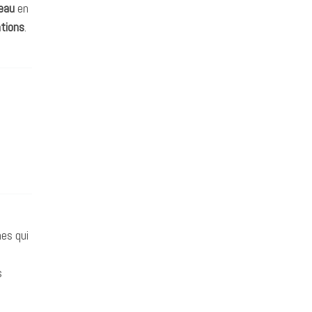
eau
en
ations
.
nes qui
s