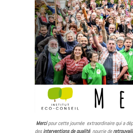
o
d
A
i
g
o
I
p
n
e
k
n
p
k
r
Merci
pour cette journée extraordinaire qui a dé
des
interventions de qualité
, nourrie de
retrouvail