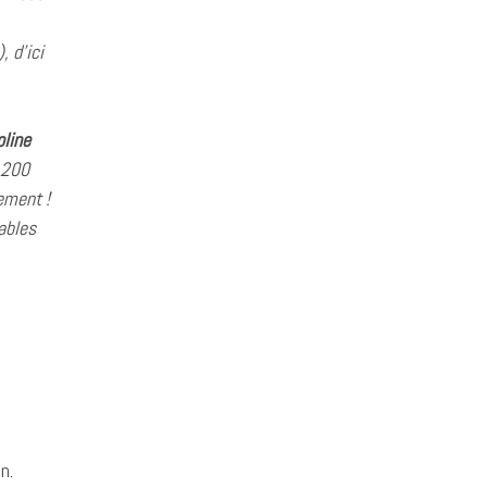
 d’ici
oline
e 200
ement !
ables
n.