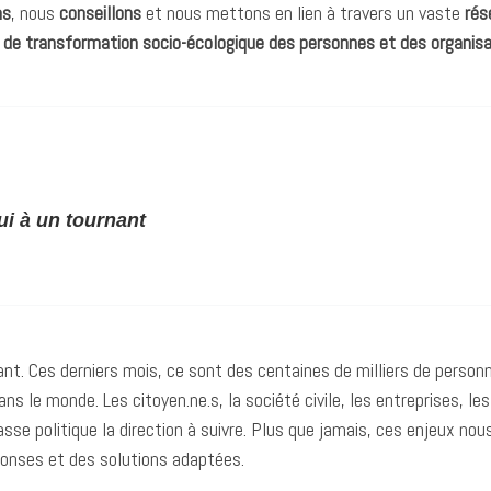
ns
, nous
conseillons
et nous mettons en lien à travers un vaste
rés
el de transformation socio-écologique des personnes et des organis
ui à un tournant
nant. Ces derniers mois, ce sont des centaines de milliers de person
ns le monde. Les citoyen.ne.s, la société civile, les entreprises, les
sse politique la direction à suivre. Plus que jamais, ces enjeux nou
ponses et des solutions adaptées.