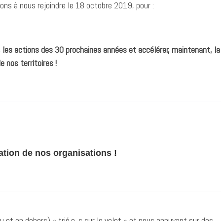
tons à nous rejoindre le 18 octobre 2019, pour :
e, les actions des 30 prochaines années et accélérer, maintenant, la
 nos territoires !
ation de nos organisations !
u et en dehors) « trié.e. s sur le volet » et nous appuyant sur des