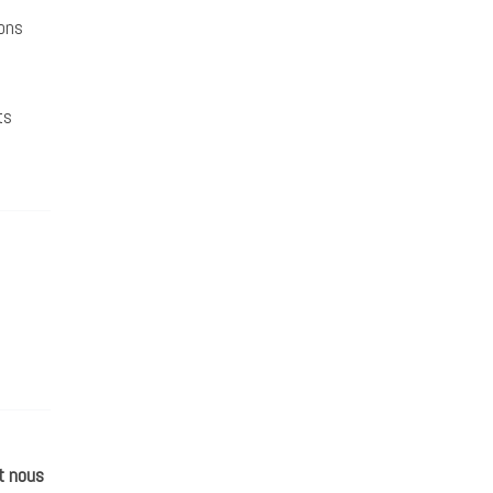
ons
ts
t nous