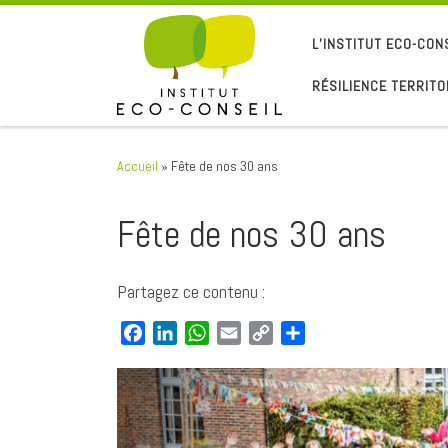
Passer au contenu
L’INSTITUT ECO-CON
RÉSILIENCE TERRITO
Accueil
»
Fête de nos 30 ans
Fête de nos 30 ans
Partagez ce contenu :
F
L
W
E
C
P
a
i
h
m
o
a
c
n
a
a
p
r
e
k
t
i
y
t
b
e
s
l
L
a