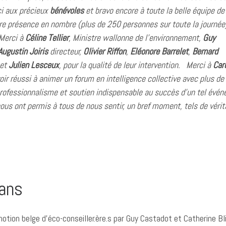
i aux précieux
bénévoles
et bravo encore à toute la belle équipe de
re présence en nombre (plus de 250 personnes sur toute la journée),
 Merci à
Céline Tellier
, Ministre wallonne de l’environnement,
Guy
Augustin Joiris
directeur,
Olivier Riffon
,
Eléonore Barrelet
,
Bernard
et
Julien Lesceux
, pour la qualité de leur intervention. Merci à
Car
ir réussi à animer un forum en intelligence collective avec plus d
professionnalisme et soutien indispensable au succès d’un tel évén
ous ont permis à tous de nous sentir, un bref moment, tels de vérit
 ans
tion belge d’éco-conseiller.ère.s par Guy Castadot et Catherine Bli