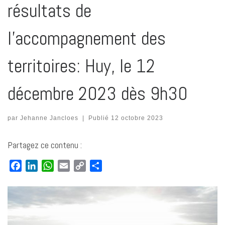
résultats de
l’accompagnement des
territoires: Huy, le 12
décembre 2023 dès 9h30
par
Jehanne Jancloes
|
Publié
12 octobre 2023
Partagez ce contenu :
F
L
W
E
C
P
a
i
h
m
o
a
c
n
a
a
p
r
e
k
t
i
y
t
b
e
s
l
L
a