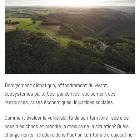
o
d
A
i
g
o
I
p
n
e
k
n
p
k
r
Dérèglement climatique, effondrement du vivant,
écosystèmes perturbés, pandémies, épuisement des
ressources, crises économiques, injustices sociales..
Comment évaluer la vulnérabilité de son territoire face à de
possibles chocs et prendre la mesure de la situation? Quels
changements introduire dans l’action territoriale d’aujourd’hui