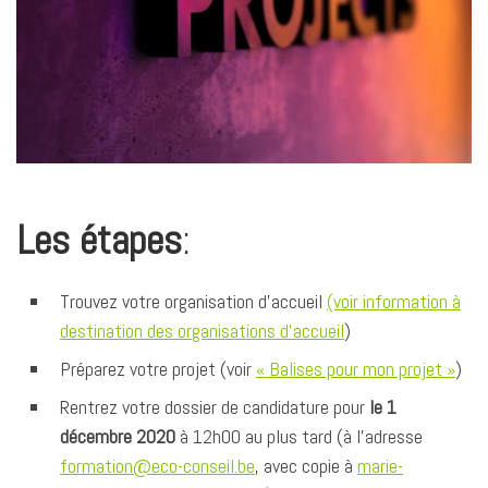
k
n
p
k
r
Les étapes
:
Trouvez votre organisation d’accueil
(voir information à
destination des organisations d’accueil
)
Préparez votre projet (voir
« Balises pour mon projet »
)
Rentrez votre dossier de candidature pour
le 1
décembre 2020
à 12h00 au plus tard (à l’adresse
formation@eco-conseil.be
, avec copie à
marie-