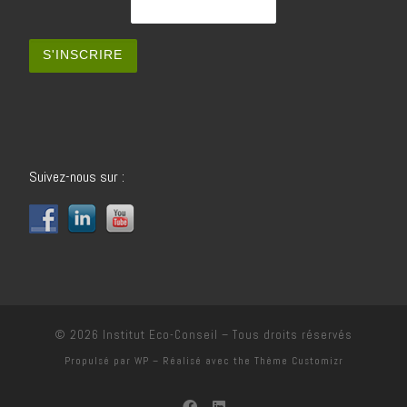
Suivez-nous sur :
© 2026
Institut Eco-Conseil
– Tous droits réservés
Propulsé par
WP
– Réalisé avec the
Thème Customizr